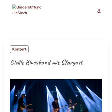
Konzert
Elville Bluesband mit Stargast